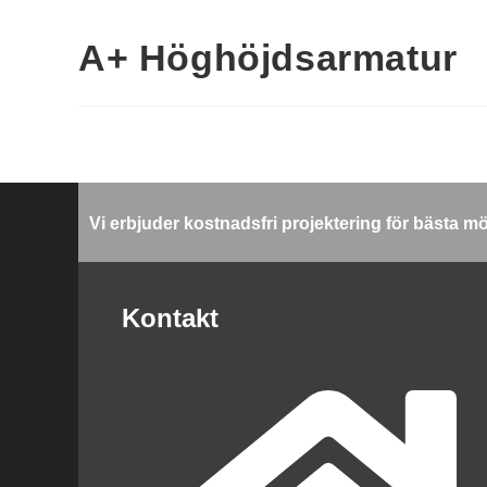
A+ Höghöjdsarmatur
Vi erbjuder kostnadsfri projektering för bästa m
Kontakt