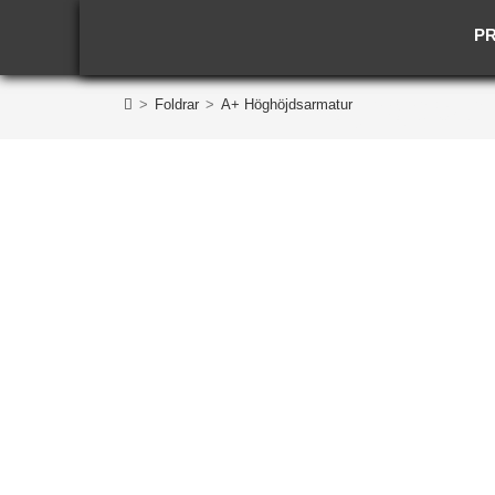
P
A+ Höghöjdsar
>
Foldrar
>
A+ Höghöjdsarmatur