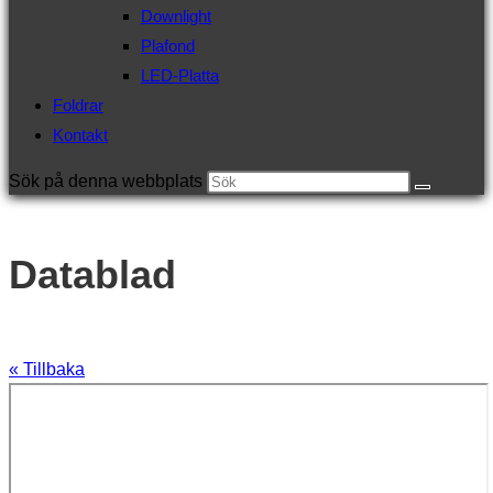
Downlight
Plafond
LED-Platta
Foldrar
Kontakt
Sök på denna webbplats
Datablad
« Tillbaka