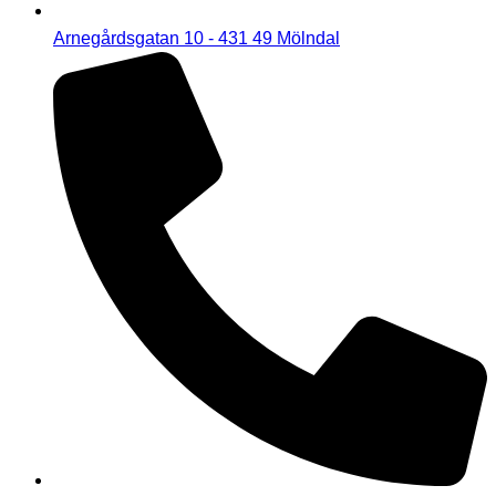
Arnegårdsgatan 10 - 431 49 Mölndal