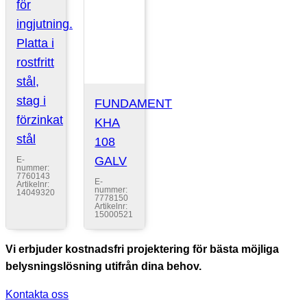
för
ingjutning.
Platta i
rostfritt
stål,
stag i
FUNDAMENT
förzinkat
KHA
stål
108
GALV
E-
nummer:
7760143
E-
Artikelnr:
nummer:
14049320
7778150
Artikelnr:
15000521
Vi erbjuder kostnadsfri projektering för bästa möjliga
belysningslösning utifrån dina behov.
Kontakta oss