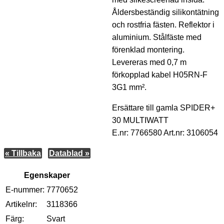
Åldersbeständig silikontätning
och rostfria fästen. Reflektor i
aluminium. Stålfäste med
förenklad montering.
Levereras med 0,7 m
förkopplad kabel H05RN-F
3G1 mm².
Ersättare till gamla SPIDER+
30 MULTIWATT
E.nr: 7766580 Art.nr: 3106054
« Tillbaka
Datablad »
Egenskaper
E-nummer:
7770652
Artikelnr:
3118366
Färg:
Svart