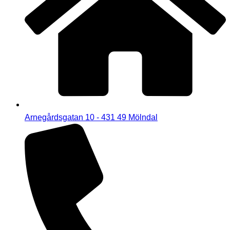
Arnegårdsgatan 10 - 431 49 Mölndal