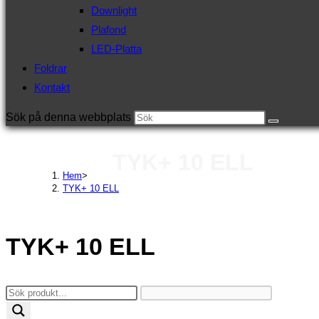
Downlight
Plafond
LED-Platta
Foldrar
Kontakt
Sök på denna webbplats
TYK+ 10 ELL
Hem
>
TYK+ 10 ELL
TYK+ 10 ELL