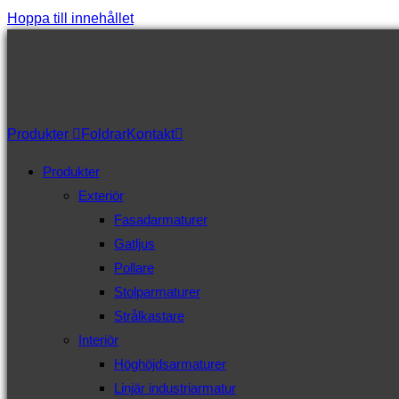
Hoppa till innehållet
Produkter
Foldrar
Kontakt
Produkter
Exteriör
Fasadarmaturer
Gatljus
Pollare
Stolparmaturer
Strålkastare
Interiör
Höghöjdsarmaturer
Linjär industriarmatur