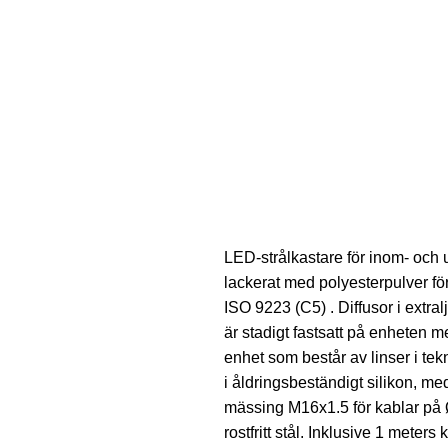
LED-strålkastare för inom- och 
lackerat med polyesterpulver f
ISO 9223 (C5) . Diffusor i extral
är stadigt fastsatt på enheten m
enhet som består av linser i tek
i åldringsbeständigt silikon, me
mässing M16x1.5 för kablar på Ø
rostfritt stål. Inklusive 1 met