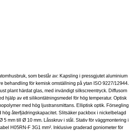
utomhusbruk, som består av: Kapsling i pressgjutet aluminium
öre behandling för kemisk omställning på ytan ISO 9227/12944.
just plant härdat glas, med invändigt silkscreentryck. Diffusorn
ed hjälp av ett silikontätningsmedel för hög temperatur. Optisk
nopolymer med hög ljustransmittans. Elliptisk optik. Försegling
d hög återfjädringskapacitet. Slitsäker packbox i nickelbelagd
 5 mm till Ø 10 mm. Låsskruv i stål. Stativ för väggmontering i
ers kabel H05RN-F 3G1 mm². Inklusive graderad goniometer för