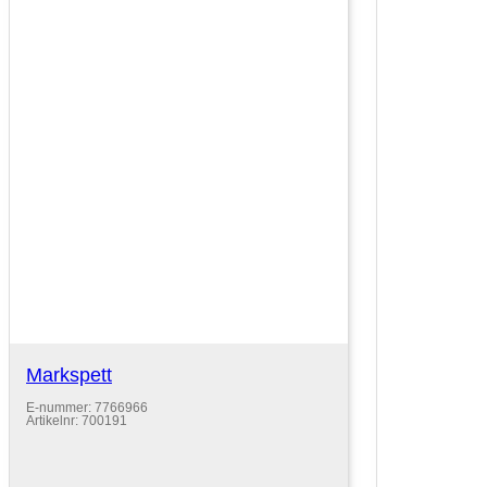
Markspett
E-nummer: 7766966
Artikelnr: 700191