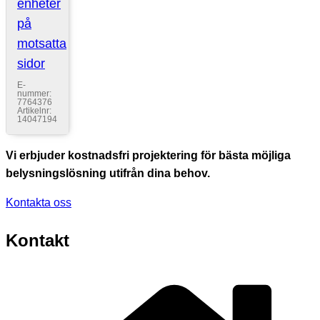
enheter
på
motsatta
sidor
E-
nummer:
7764376
Artikelnr:
14047194
Vi erbjuder kostnadsfri projektering för bästa möjliga
belysningslösning utifrån dina behov.
Kontakta oss
Kontakt