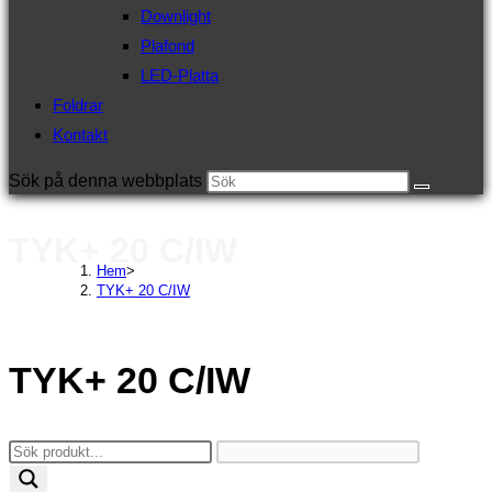
Downlight
Plafond
LED-Platta
Foldrar
Kontakt
Sök på denna webbplats
TYK+ 20 C/IW
Hem
>
TYK+ 20 C/IW
TYK+ 20 C/IW