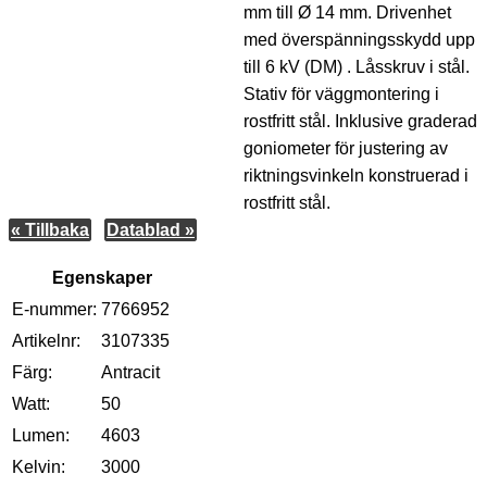
mm till Ø 14 mm. Drivenhet
med överspänningsskydd upp
till 6 kV (DM) . Låsskruv i stål.
Stativ för väggmontering i
rostfritt stål. Inklusive graderad
goniometer för justering av
riktningsvinkeln konstruerad i
rostfritt stål.
« Tillbaka
Datablad »
Egenskaper
E-nummer:
7766952
Artikelnr:
3107335
Färg:
Antracit
Watt:
50
Lumen:
4603
Kelvin:
3000