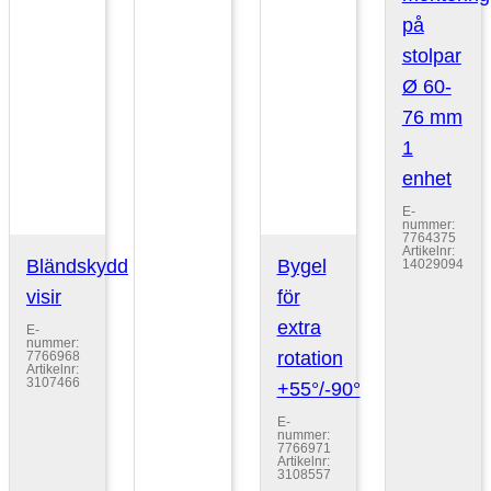
på
stolpar
Ø 60-
76 mm
1
enhet
E-
nummer:
7764375
Artikelnr:
Bländskydd
Bygel
14029094
visir
för
extra
E-
nummer:
rotation
7766968
Artikelnr:
3107466
+55°/-90°
E-
nummer:
7766971
Artikelnr:
3108557