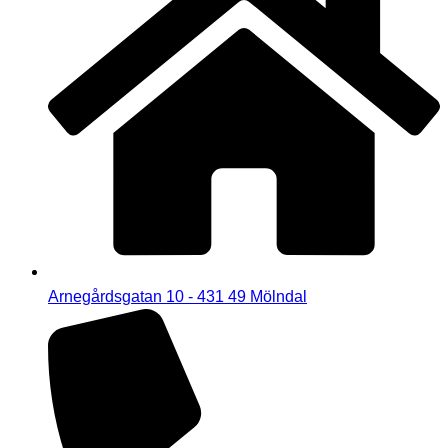
Arnegårdsgatan 10 - 431 49 Mölndal