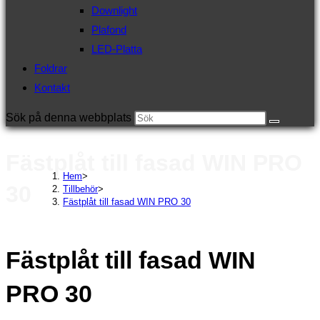
Downlight
Plafond
LED-Platta
Foldrar
Kontakt
Sök på denna webbplats
Fästplåt till fasad WIN PRO
Hem
>
30
Tillbehör
>
Fästplåt till fasad WIN PRO 30
Fästplåt till fasad WIN
PRO 30