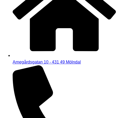
Arnegårdsgatan 10 - 431 49 Mölndal