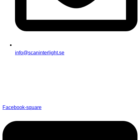
info@scaninterlight.se
Facebook-square