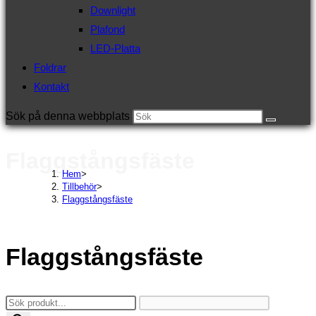
Downlight
Plafond
LED-Platta
Foldrar
Kontakt
Sök på denna webbplats
Flaggstångsfäste
Hem
>
Tillbehör
>
Flaggstångsfäste
Flaggstångsfäste