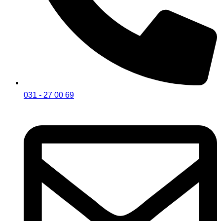
031 - 27 00 69