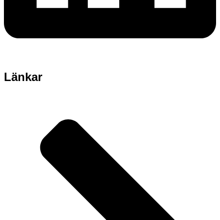
Länkar