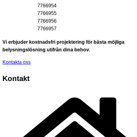
7766954
7766955
7766956
7766957
Vi erbjuder kostnadsfri projektering för bästa möjliga
belysningslösning utifrån dina behov.
Kontakta oss
Kontakt