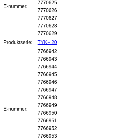
7770625
E-nummer:
7770626
7770627
7770628
7770629
Produktserie:
TYK+ 20
7766942
7766943
7766944
7766945
7766946
7766947
7766948
7766949
E-nummer:
7766950
7766951
7766952
7766953