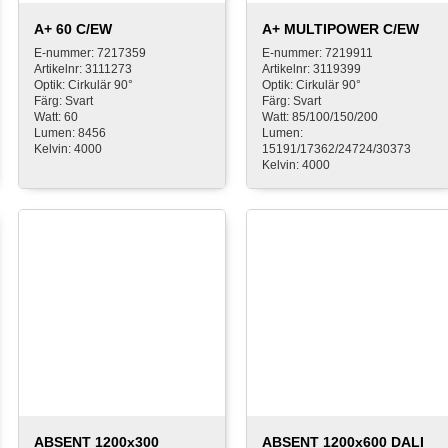
A+ 60 C/EW
A+ MULTIPOWER C/EW
E-nummer: 7217359
E-nummer: 7219911
Artikelnr: 3111273
Artikelnr: 3119399
Optik: Cirkulär 90°
Optik: Cirkulär 90°
Färg: Svart
Färg: Svart
Watt: 60
Watt: 85/100/150/200
Lumen: 8456
Lumen:
Kelvin: 4000
15191/17362/24724/30373
Kelvin: 4000
ABSENT 1200x300
ABSENT 1200x600 DALI