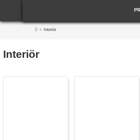
P
Interiör
>
Interiör
Interiör