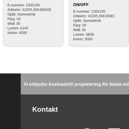
ON/OFF
E-nummer: 1300108
Artikelnr: 41DPL36K4EM3D
E-nummer: 1300105
Optik: Symmetrisk
Artikelnr: 41DPL36K3EM3
Färg: Vit
Optik: Symmetrisk
Watt: 36
Färg: Vit
Lumen: 4140
Watt: 36
Kelvin: 4000
Lumen: 3809
Kelvin: 3000
Vi erbjuder kostnadsfri projektering för bästa m
Kontakt