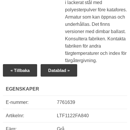
i lackerat stål med
polyesterpulver före katafores.
Armatur som kan öppnas och
underhållas. Det finns
versioner med dimbar ballast.
Konsultera fabriken. Kontakta
fabriken för andra
färgtemperaturer och index för
färgåtergivning.
« Tillbaka
Datablad »
EGENSKAPER
E-nummer:
7761639
Artikelnr:
LTF1122FA840
Färg:
Grå