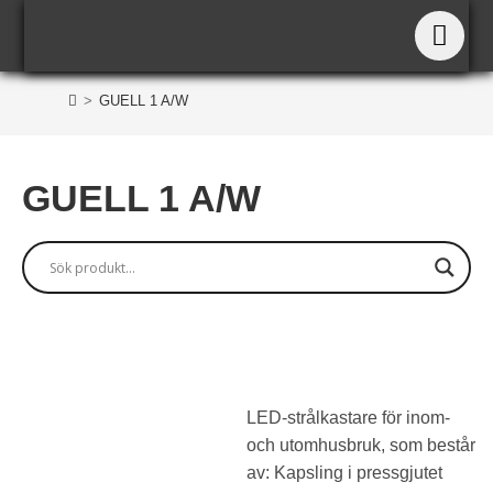
GUELL 1 A/W
>
GUELL 1 A/W
GUELL 1 A/W
LED-strålkastare för inom-
och utomhusbruk, som består
av: Kapsling i pressgjutet