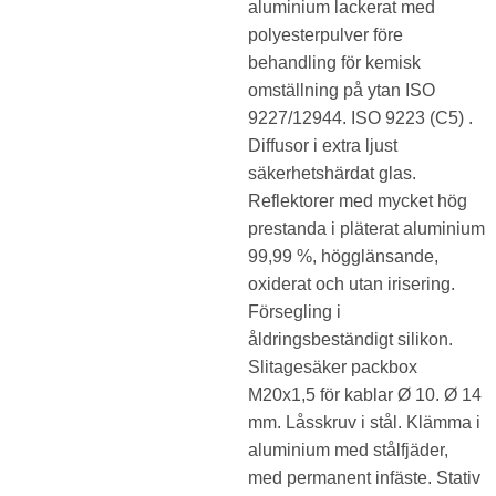
aluminium lackerat med
polyesterpulver före
behandling för kemisk
omställning på ytan ISO
9227/12944. ISO 9223 (C5) .
Diffusor i extra ljust
säkerhetshärdat glas.
Reflektorer med mycket hög
prestanda i pläterat aluminium
99,99 %, högglänsande,
oxiderat och utan irisering.
Försegling i
åldringsbeständigt silikon.
Slitagesäker packbox
M20x1,5 för kablar Ø 10. Ø 14
mm. Låsskruv i stål. Klämma i
aluminium med stålfjäder,
med permanent infäste. Stativ