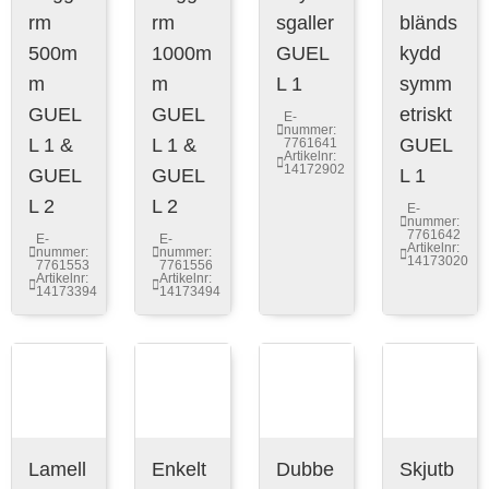
rm
rm
sgaller
bländs
500m
1000m
GUEL
kydd
m
m
L 1
symm
GUEL
GUEL
etriskt
E-
nummer:
L 1 &
L 1 &
GUEL
7761641
Artikelnr:
14172902
GUEL
GUEL
L 1
L 2
L 2
E-
nummer:
7761642
E-
E-
Artikelnr:
nummer:
nummer:
14173020
7761553
7761556
Artikelnr:
Artikelnr:
14173394
14173494
Lamell
Enkelt
Dubbe
Skjutb