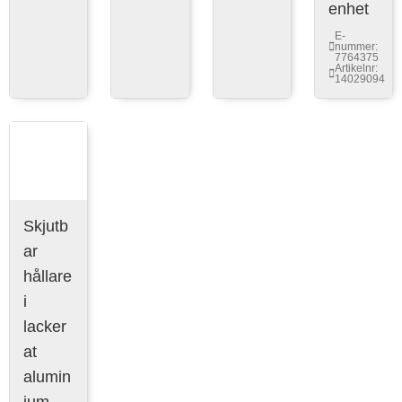
enhet
E-
nummer:
7764375
Artikelnr:
14029094
Skjutb
ar
hållare
i
lacker
at
alumin
ium