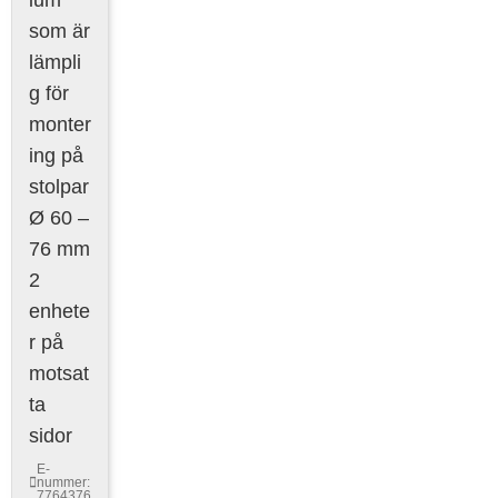
som är
lämpli
g för
monter
ing på
stolpar
Ø 60 –
76 mm
2
enhete
r på
motsat
ta
sidor
E-
nummer:
7764376