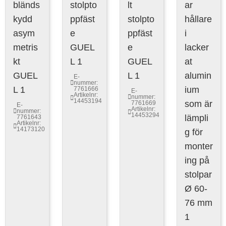
bländs
stolpto
lt
ar
kydd
ppfäst
stolpto
hållare
asym
e
ppfäst
i
metris
GUEL
e
lacker
kt
L 1
GUEL
at
GUEL
L 1
alumin
E-
nummer:
L 1
ium
7761666
E-
Artikelnr:
nummer:
14453194
som är
7761669
E-
Artikelnr:
nummer:
14453294
lämpli
7761643
Artikelnr:
14173120
g för
monter
ing på
stolpar
Ø 60-
76 mm
1