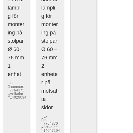
lämpli
lämpli
g för
g för
monter
monter
ing på
ing på
stolpar
stolpar
Ø 60-
Ø 60 –
76 mm
76 mm
1
2
enhet
enhete
r på
E-
nummer:
motsat
7764375
Artikelnr:
14029094
ta
sidor
E-
nummer:
7764376
Artikelnr:
14047194