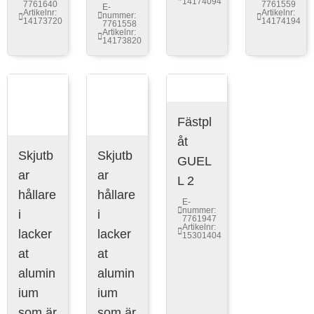
14174094
7761640
7761559
E-
Artikelnr:
Artikelnr:
nummer:
14173720
14174194
7761558
Artikelnr:
14173820
Fästpl
åt
Skjutb
Skjutb
GUEL
ar
ar
L 2
hållare
hållare
E-
nummer:
i
i
7761947
Artikelnr:
lacker
lacker
15301404
at
at
alumin
alumin
ium
ium
som är
som är