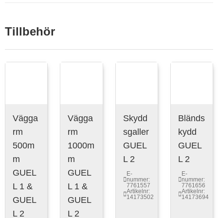
Tillbehör
Vägga
Vägga
Skydd
Bländs
rm
rm
sgaller
kydd
500m
1000m
GUEL
GUEL
m
m
L 2
L 2
GUEL
GUEL
E-
E-
nummer:
nummer:
L 1 &
L 1 &
7761557
7761656
Artikelnr:
Artikelnr:
14173502
14173694
GUEL
GUEL
L 2
L 2