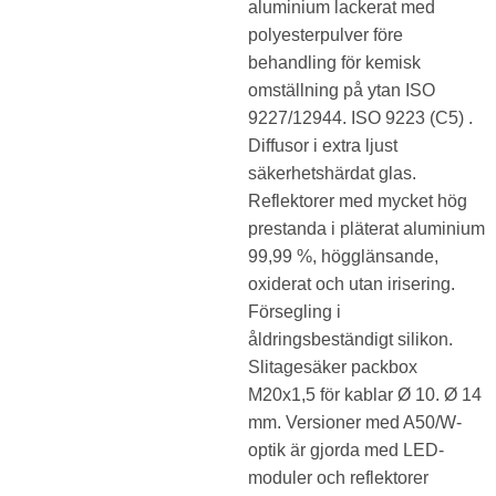
aluminium lackerat med
polyesterpulver före
behandling för kemisk
omställning på ytan ISO
9227/12944. ISO 9223 (C5) .
Diffusor i extra ljust
säkerhetshärdat glas.
Reflektorer med mycket hög
prestanda i pläterat aluminium
99,99 %, högglänsande,
oxiderat och utan irisering.
Försegling i
åldringsbeständigt silikon.
Slitagesäker packbox
M20x1,5 för kablar Ø 10. Ø 14
mm. Versioner med A50/W-
optik är gjorda med LED-
moduler och reflektorer