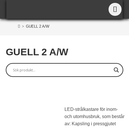
GUELL 2 A/W
>
GUELL 2 A/W
GUELL 2 A/W
LED-strålkastare för inom-
och utomhusbruk, som består
av: Kapsling i pressgjutet