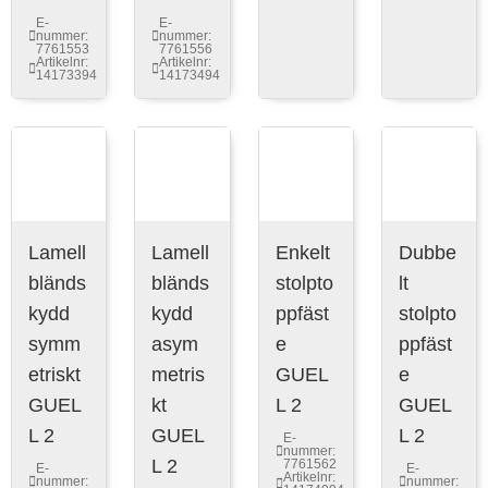
E-
E-
nummer:
nummer:
7761553
7761556
Artikelnr:
Artikelnr:
14173394
14173494
Lamell
Lamell
Enkelt
Dubbe
bländs
bländs
stolpto
lt
kydd
kydd
ppfäst
stolpto
symm
asym
e
ppfäst
etriskt
metris
GUEL
e
GUEL
kt
L 2
GUEL
L 2
GUEL
L 2
E-
nummer:
L 2
7761562
E-
E-
Artikelnr:
nummer:
nummer: