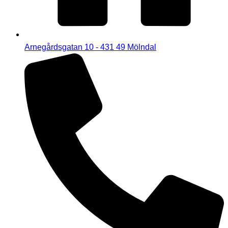
Arnegårdsgatan 10 - 431 49 Mölndal