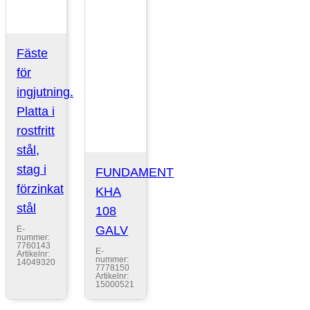
Fäste
för
ingjutning.
Platta i
rostfritt
stål,
stag i
FUNDAMENT
förzinkat
KHA
stål
108
GALV
E-
nummer:
7760143
E-
Artikelnr:
nummer:
14049320
7778150
Artikelnr:
15000521