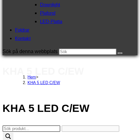
Downlight
Plafond
LED-Platta
Foldrar
Kontakt
Sök på denna webbplats
KHA 5 LED C/EW
Hem
>
KHA 5 LED C/EW
KHA 5 LED C/EW