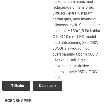
lackerat aluminium, med
reducerade dimensioner.
Diffusor i extraljust plant
härdat glas, med invändigt
silkscreentryck. Slitagesäker
packbox M160x1,5 för kablar
Ø 5. Ø 10 mm. LED-modul
med nätspänning 220-240V
50/60Hz skyddad mot
överspänning upp till 500 V.
Låsskruv i stål. Stativ i
lackerat stål. Inklusive 1
meters kabel H05RN-F 3G1
mm².
« Tillbaka
Datablad »
EGENSKAPER