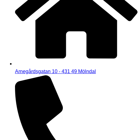
Arnegårdsgatan 10 - 431 49 Mölndal