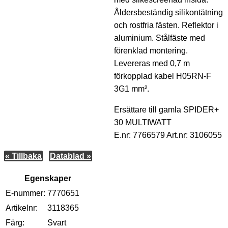
Åldersbeständig silikontätning
och rostfria fästen. Reflektor i
aluminium. Stålfäste med
förenklad montering.
Levereras med 0,7 m
förkopplad kabel H05RN-F
3G1 mm².
Ersättare till gamla SPIDER+
30 MULTIWATT
E.nr: 7766579 Art.nr: 3106055
« Tillbaka
Datablad »
Egenskaper
E-nummer:
7770651
Artikelnr:
3118365
Färg:
Svart