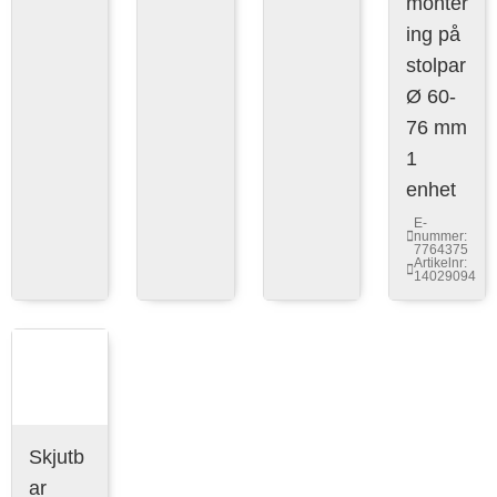
monter
ing på
stolpar
Ø 60-
76 mm
1
enhet
E-
nummer:
7764375
Artikelnr:
14029094
Skjutb
ar