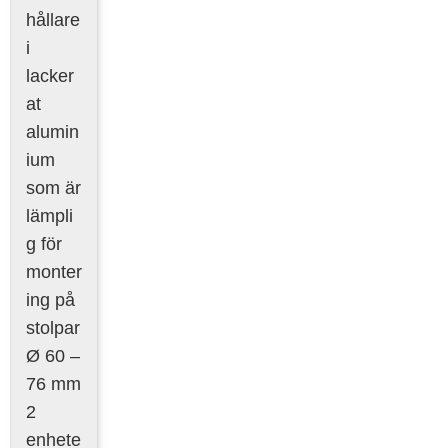
hållare
i
lacker
at
alumin
ium
som är
lämpli
g för
monter
ing på
stolpar
Ø 60 –
76 mm
2
enhete