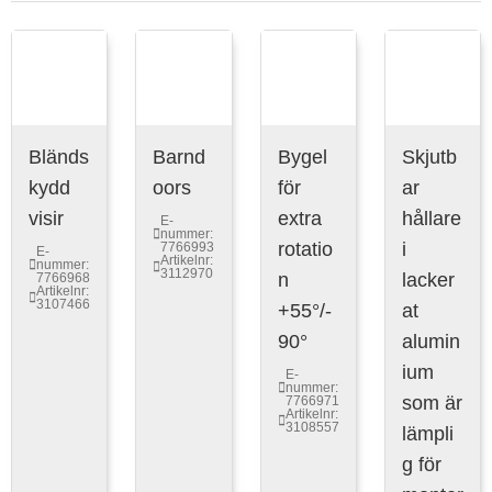
Bländs
Barnd
Bygel
Skjutb
kydd
oors
för
ar
visir
extra
hållare
E-
nummer:
rotatio
i
7766993
E-
Artikelnr:
nummer:
3112970
n
lacker
7766968
Artikelnr:
3107466
+55°/-
at
90°
alumin
ium
E-
nummer:
som är
7766971
Artikelnr:
3108557
lämpli
g för