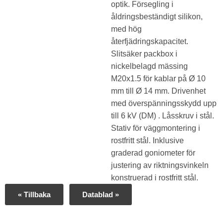
optik. Försegling i
åldringsbeständigt silikon,
med hög
återfjädringskapacitet.
Slitsäker packbox i
nickelbelagd mässing
M20x1.5 för kablar på Ø 10
mm till Ø 14 mm. Drivenhet
med överspänningsskydd upp
till 6 kV (DM) . Låsskruv i stål.
Stativ för väggmontering i
rostfritt stål. Inklusive
graderad goniometer för
justering av riktningsvinkeln
konstruerad i rostfritt stål.
« Tillbaka
Datablad »