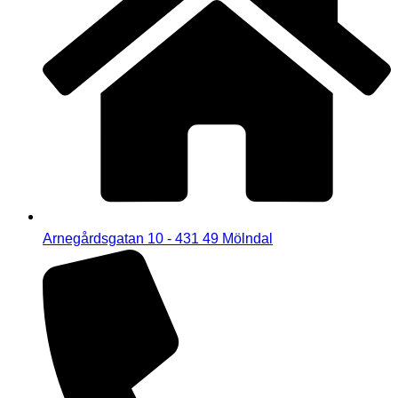
Arnegårdsgatan 10 - 431 49 Mölndal