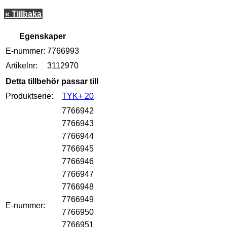
« Tillbaka
Egenskaper
E-nummer:
7766993
Artikelnr:
3112970
Detta tillbehör passar till
Produktserie:
TYK+ 20
7766942
7766943
7766944
7766945
7766946
7766947
7766948
7766949
E-nummer:
7766950
7766951