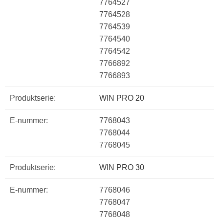
7764527
7764528
7764539
7764540
7764542
7766892
7766893
Produktserie:
WIN PRO 20
E-nummer:
7768043
7768044
7768045
Produktserie:
WIN PRO 30
E-nummer:
7768046
7768047
7768048