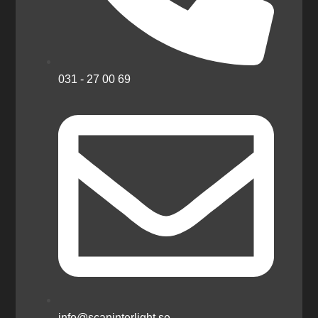
031 - 27 00 69
info@scaninterlight.se