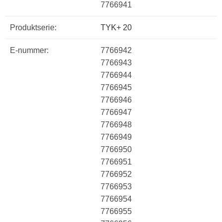
7766941
Produktserie:
TYK+ 20
E-nummer:
7766942
7766943
7766944
7766945
7766946
7766947
7766948
7766949
7766950
7766951
7766952
7766953
7766954
7766955