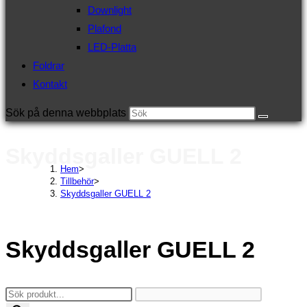
Downlight
Plafond
LED-Platta
Foldrar
Kontakt
Sök på denna webbplats
Skyddsgaller GUELL 2
Hem
>
Tillbehör
>
Skyddsgaller GUELL 2
Skyddsgaller GUELL 2