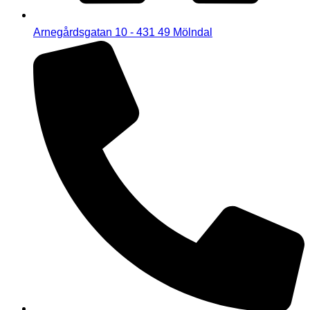
Arnegårdsgatan 10 - 431 49 Mölndal