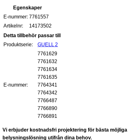
Egenskaper
E-nummer:
7761557
Artikelnr:
14173502
Detta tillbehör passar till
Produktserie:
GUELL 2
7761629
7761632
7761634
7761635
E-nummer:
7764341
7764342
7766487
7766890
7766891
Vi erbjuder kostnadsfri projektering för bästa möjliga
belysningslösning utifrån dina behov.