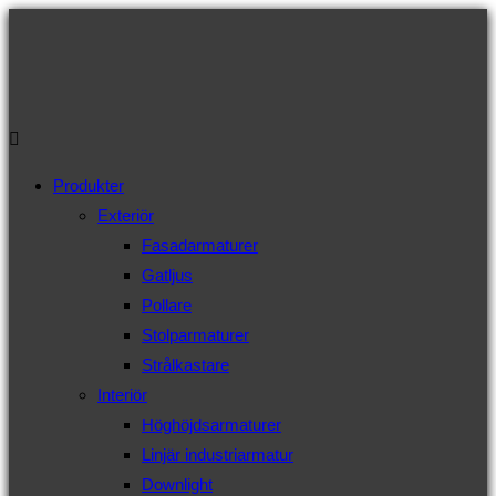
Hoppa
till
innehållet
Produkter
Exteriör
Fasadarmaturer
Gatljus
Pollare
Stolparmaturer
Strålkastare
Interiör
Höghöjdsarmaturer
Linjär industriarmatur
Downlight