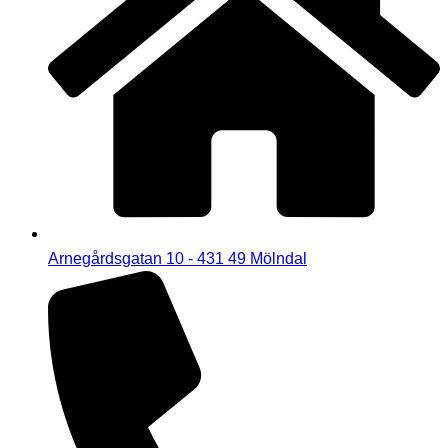
Arnegårdsgatan 10 - 431 49 Mölndal